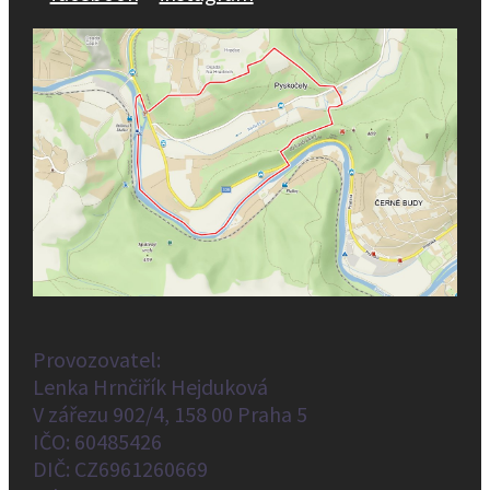
Provozovatel:
Lenka Hrnčiřík Hejduková
V zářezu 902/4, 158 00 Praha 5
IČO: 60485426
DIČ: CZ6961260669